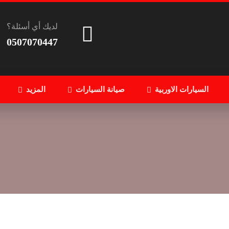
لديك أي أسئلة؟
0507070447
السيارات الاوربية
صيانة السيارات
المزيد